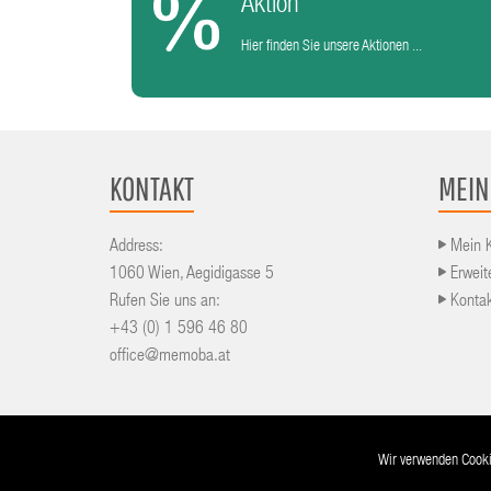
Aktion
Hier finden Sie unsere Aktionen ...
KONTAKT
MEIN
Address:
Mein 
1060 Wien, Aegidigasse 5
Erweit
Rufen Sie uns an:
Konta
+43 (0) 1 596 46 80
office@memoba.at
© 2016-2026 powered by
RKP
and
Cyber-Atelier
Wir verwenden Cookie