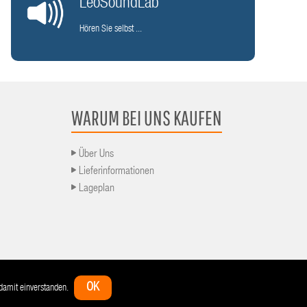
LeoSoundLab
Hören Sie selbst ...
WARUM BEI UNS KAUFEN
Über Uns
Lieferinformationen
Lageplan
ng
Zahlungsarten
Bestellvorgang
Impressum
Widerrufsbelehrung
Datenschutz
OK
h damit einverstanden.