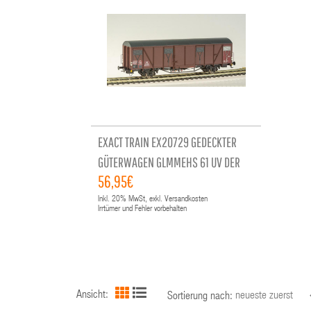
EXACT TRAIN EX20729 GEDECKTER
GÜTERWAGEN GLMMEHS 61 UV DER
56,95€
DB, EPOCHE III
Inkl.
20%
MwSt, exkl. Versandkosten
Irrtümer und Fehler vorbehalten
Ansicht:
Sortierung nach: