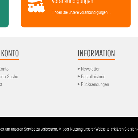
Vorankündigungen
Finden Sie unsere Vorankündigungen ...
 KONTO
INFORMATION
Konto
Newsletter
erte Suche
Bestellhistorie
kt
Rücksendungen
AGB
Lieferu
s, um unseren Service zu verbessern. Mit der Nutzung unserer Webseite, erklären Sie sic