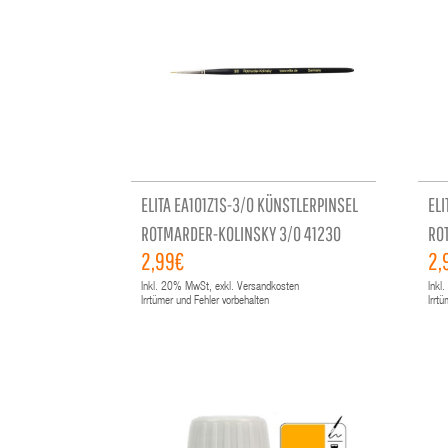
ELITA EA101Z1S-3/0 KÜNSTLERPINSEL
ELI
ROTMARDER-KOLINSKY 3/0 41230
RO
2,99€
2,
Inkl.
20%
MwSt, exkl. Versandkosten
Inkl.
Irrtümer und Fehler vorbehalten
Irrt