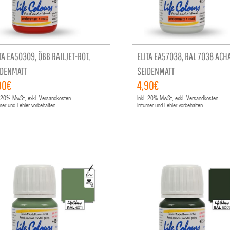
TA EA50309, ÖBB RAILJET-ROT,
ELITA EA57038, RAL 7038 ACH
IDENMATT
SEIDENMATT
90€
4,90€
20%
MwSt, exkl. Versandkosten
Inkl.
20%
MwSt, exkl. Versandkosten
ümer und Fehler vorbehalten
Irrtümer und Fehler vorbehalten