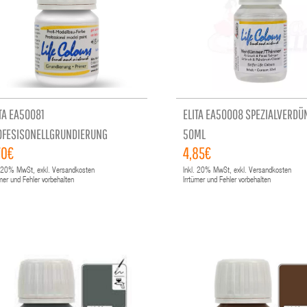
TA EA50081
ELITA EA50008 SPEZIALVERD
OFESISONELLGRUNDIERUNG
50ML
70€
4,85€
VERSAL, WEISS
20%
MwSt, exkl. Versandkosten
Inkl.
20%
MwSt, exkl. Versandkosten
ümer und Fehler vorbehalten
Irrtümer und Fehler vorbehalten