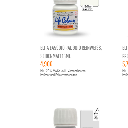
ELITA EA59010 RAL 9010 REINWEISS,
ELI
SEIDENMATT 15ML
PR
4,90€
5,
UNI
Inkl.
20%
MwSt, exkl. Versandkosten
Inkl.
Irrtümer und Fehler vorbehalten
Irrt