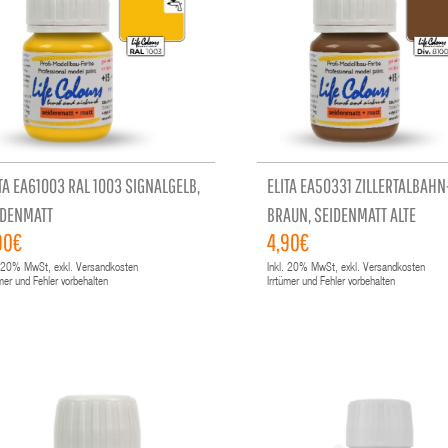
TA EA61003 RAL 1003 SIGNALGELB,
ELITA EA50331 ZILLERTALBAHN
IDENMATT
BRAUN, SEIDENMATT ALTE
90€
4,90€
ARTIKELNR.58100
20%
MwSt, exkl. Versandkosten
Inkl.
20%
MwSt, exkl. Versandkosten
ümer und Fehler vorbehalten
Irrtümer und Fehler vorbehalten