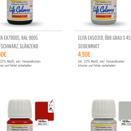
TA EA79005, RAL 9005
ELITA EA50318, ÖBB GRAU S 45
EFSCHWARZ, GLÄNZEND
SEIDENMATT
90€
4,90€
20%
MwSt, exkl. Versandkosten
Inkl.
20%
MwSt, exkl. Versandkosten
ümer und Fehler vorbehalten
Irrtümer und Fehler vorbehalten