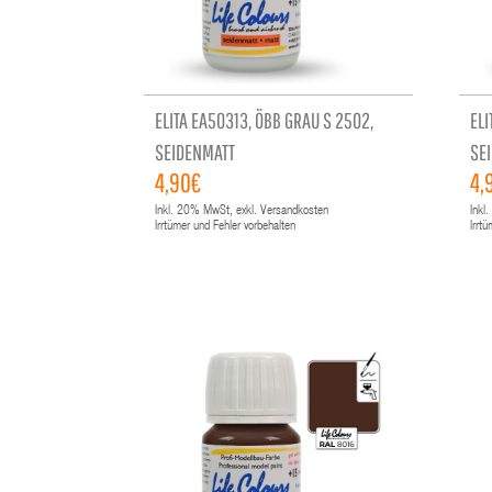
ELITA EA50313, ÖBB GRAU S 2502,
ELI
SEIDENMATT
SE
4,90€
4,
Inkl.
20%
MwSt, exkl. Versandkosten
Inkl.
Irrtümer und Fehler vorbehalten
Irrt