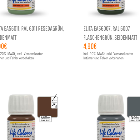
TA EA56011, RAL 6011 RESEDAGRÜN,
ELITA EA56007, RAL 6007
IDENMATT
FLASCHENGRÜN, SEIDENMATT
90€
4,90€
20%
MwSt, exkl. Versandkosten
Inkl.
20%
MwSt, exkl. Versandkosten
ümer und Fehler vorbehalten
Irrtümer und Fehler vorbehalten