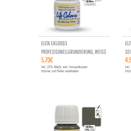
ELITA EA50083
ELI
PROFESISONELLGRUNDIERUNG, WEISS
SE
5,70€
4,
Inkl.
20%
MwSt, exkl. Versandkosten
Inkl.
Irrtümer und Fehler vorbehalten
Irrt