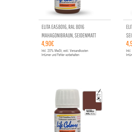
ELITA EA58016, RAL 8016
ELI
MAHAGONIBRAUN, SEIDENMATT
SE
4,90€
4,
Inkl.
20%
MwSt, exkl. Versandkosten
Inkl.
Irrtümer und Fehler vorbehalten
Irrt