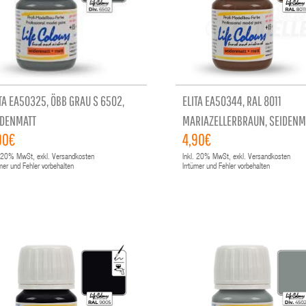
TA EA50325, ÖBB GRAU S 6502,
ELITA EA50344, RAL 8011
IDENMATT
MARIAZELLERBRAUN, SEIDENM
90€
4,90€
20%
MwSt, exkl. Versandkosten
Inkl.
20%
MwSt, exkl. Versandkosten
ümer und Fehler vorbehalten
Irrtümer und Fehler vorbehalten