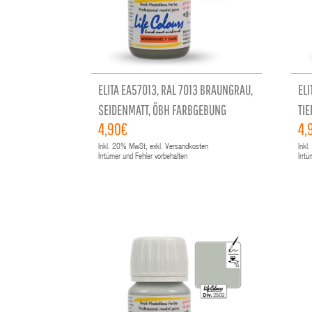
ELITA EA57013, RAL 7013 BRAUNGRAU,
ELI
SEIDENMATT, ÖBH FARBGEBUNG
TI
4,90€
4,
Inkl.
20%
MwSt, exkl. Versandkosten
Inkl.
Irrtümer und Fehler vorbehalten
Irrt