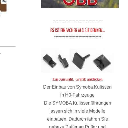
-----------------------------------
ES IST EINFACHER ALS SIE DENKEN...
---------------------------------
-
Zur Auswahl, Grafik anklicken
Der Einbau von Symoba Kulissen
in H0-Fahrzeuge
Die SYMOBA Kulissenführungen
lassen sich in viele Modelle
einbauen. Dadurch fahren Sie
nahezu Puffer an Puffer und