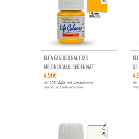
ELITA EA51028 RAL 1028
ELI
MELONENGELB, SEIDENMATT
SE
4,90€
4,
Inkl.
20%
MwSt, exkl. Versandkosten
Inkl.
Irrtümer und Fehler vorbehalten
Irrt