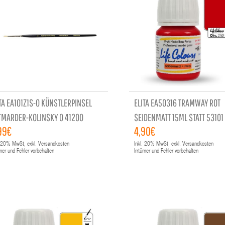
TA EA101Z1S-0 KÜNSTLERPINSEL
ELITA EA50316 TRAMWAY ROT
TMARDER-KOLINSKY 0 41200
SEIDENMATT 15ML STATT 53101
99€
4,90€
20%
MwSt, exkl. Versandkosten
Inkl.
20%
MwSt, exkl. Versandkosten
ümer und Fehler vorbehalten
Irrtümer und Fehler vorbehalten