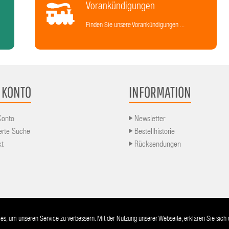
Vorankündigungen
Finden Sie unsere Vorankündigungen ...
 KONTO
INFORMATION
Konto
Newsletter
erte Suche
Bestellhistorie
kt
Rücksendungen
AGB
Lieferu
s, um unseren Service zu verbessern. Mit der Nutzung unserer Webseite, erklären Sie sic