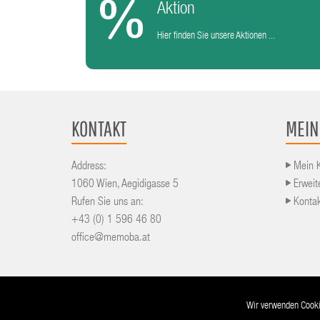
Aktion
Hier finden Sie unsere Aktionen ...
KONTAKT
MEIN
Address:
Mein 
1060 Wien, Aegidigasse 5
Erweit
Rufen Sie uns an:
Konta
+43 (0) 1 596 46 80
office@memoba.at
© 2016-2026 powered by
RKP
and
Cyber-Atelier
Wir verwenden Cookie