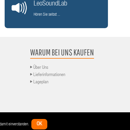
LeoSoundLab
Hören Sie selbst ...
WARUM BEI UNS KAUFEN
Über Uns
Lieferinformationen
Lageplan
ng
Zahlungsarten
Bestellvorgang
Impressum
Widerrufsbelehrung
Datenschutz
OK
h damit einverstanden.