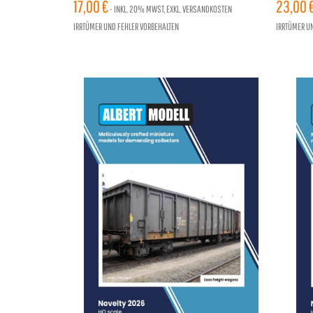
17,00 €
96 SEI
23,00 
- INKL.
20%
MWST, EXKL. VERSANDKOSTEN
IRRTÜMER UND FEHLER VORBEHALTEN
IRRTÜMER U