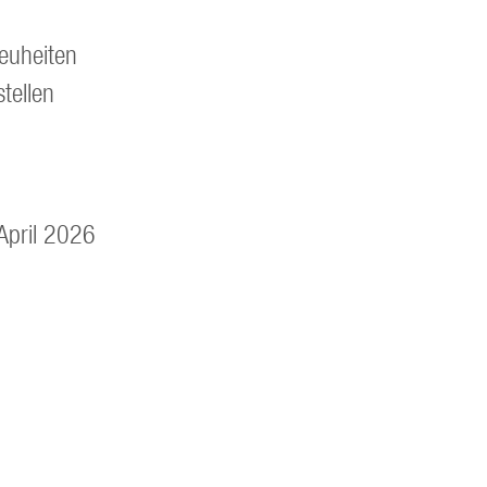
euheiten
tellen
April 2026