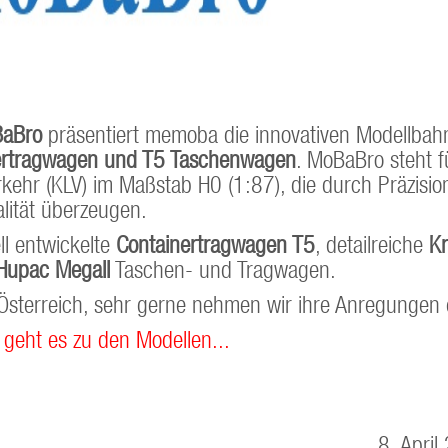
aBro
präsentiert memoba die innovativen Modellbah
ertragwagen und T5 Taschenwagen
. MoBaBro steht f
kehr (KLV) im Maßstab H0 (1:87), die durch Präzisio
lität überzeugen.
ll entwickelte
Containertragwagen T5
, detailreiche
K
Hupac MegaII
Taschen- und Tragwagen.
r Österreich, sehr gerne nehmen wir ihre Anregungen
 geht es zu den Modellen...