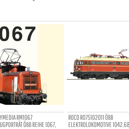
YMEDIA RM1067
ROCO RO75102011 ÖBB
UGPORTRÄT ÖBB REIHE 1067,
ELEKTROLOKOMOTIVE 1042.68