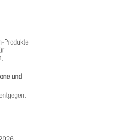
n-Produkte
ür
n,
rone und
 entgegen.