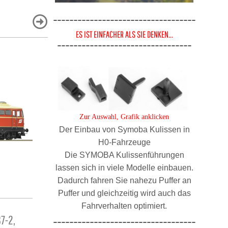
-----------------------------------
ES IST EINFACHER ALS SIE DENKEN...
---------------------------------
Zur Auswahl, Grafik anklicken
Der Einbau von Symoba Kulissen in
H0-Fahrzeuge
Die SYMOBA Kulissenführungen
lassen sich in viele Modelle einbauen.
Dadurch fahren Sie nahezu Puffer an
Puffer und gleichzeitig wird auch das
EXACT TRAIN EX23711 PKP GEDECKTE
JÄGERNDORF
Fahrverhalten optimiert.
7-2,
GÜTERWAGEN BAUART BREMEN, SET 2-
TEILIG, 3
-----------------------------------