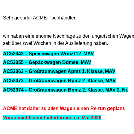
Sehr geehrter ACME-Fachhändler,
wir haben eine enorme Nachfrage zu den ungarischen Wagen e
seit über zwei Wochen in der Auslieferung haben.
AC52043 – Speisewagen Wrmz112, MAV
AC52055 – Gepäckwagen Ddmee, MAV
AC52063 – Großraumwagen Apmz 1. Klasse, MAV
AC52073 – Großraumwagen Bpmz 2. Klasse, MAV
AC52074 – Großraumwagen Bpmz 2. Klasse, MAV 2. Nr.
ACME hat daher zu allen Wagen einen Re-run geplant.
Voraussichtlicher Liefertermin: ca. Mai 2026