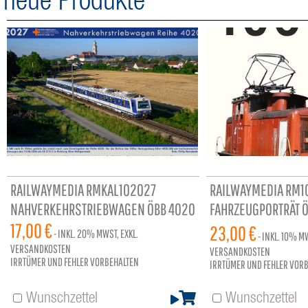
neue Produkte
RAILWAYMEDIA RMKAL102027
RAILWAYMEDIA RM1
NAHVERKEHRSTRIEBWAGEN ÖBB 4020
FAHRZEUGPORTRÄT Ö
17,00 €
96 SEITEN
23,00 €
- INKL.
20%
MWST, EXKL.
- INKL.
10%
MW
VERSANDKOSTEN
VERSANDKOSTEN
IRRTÜMER UND FEHLER VORBEHALTEN
IRRTÜMER UND FEHLER VOR
Wunschzettel
Wunschzettel