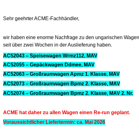
Sehr geehrter ACME-Fachhändler,
wir haben eine enorme Nachfrage zu den ungarischen Wagen e
seit über zwei Wochen in der Auslieferung haben.
AC52043 – Speisewagen Wrmz112, MAV
AC52055 – Gepäckwagen Ddmee, MAV
AC52063 – Großraumwagen Apmz 1. Klasse, MAV
AC52073 – Großraumwagen Bpmz 2. Klasse, MAV
AC52074 – Großraumwagen Bpmz 2. Klasse, MAV 2. Nr.
ACME hat daher zu allen Wagen einen Re-run geplant.
Voraussichtlicher Liefertermin: ca. Mai 2026