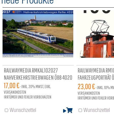
neue Produkte
RAILWAYMEDIA RMKAL102027
RAILWAYMEDIA RM1
NAHVERKEHRSTRIEBWAGEN ÖBB 4020
FAHRZEUGPORTRÄT Ö
17,00 €
96 SEITEN
23,00 €
- INKL.
20%
MWST, EXKL.
- INKL.
10%
MW
VERSANDKOSTEN
VERSANDKOSTEN
IRRTÜMER UND FEHLER VORBEHALTEN
IRRTÜMER UND FEHLER VOR
Wunschzettel
Wunschzettel